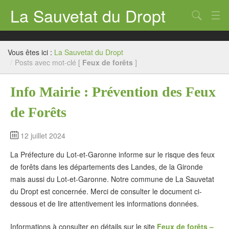
La Sauvetat du Dropt
Chercher
Accueil
Vous êtes ici :
La Sauvetat du Dropt
Mairie
/
Posts avec mot-clé [
Feux de forêts
]
Le village
Info Mairie : Prévention des Feux
Annuaire Pro
de Forêts
Écoles
12 juillet 2024
Archives
La Préfecture du Lot-et-Garonne informe sur le risque des feux
Agenda 2026
de forêts dans les départements des Landes, de la Gironde
mais aussi du Lot-et-Garonne. Notre commune de La Sauvetat
Contact
du Dropt est concernée. Merci de consulter le document ci-
dessous et de lire attentivement les informations données.
Informations à consulter en détails sur le site
Feux de forêts –