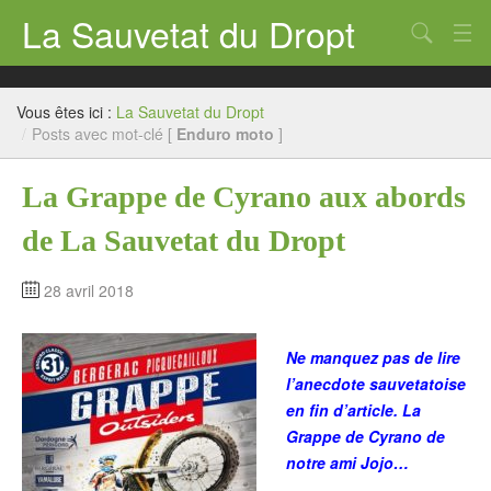
La Sauvetat du Dropt
Chercher
Accueil
Vous êtes ici :
La Sauvetat du Dropt
Mairie
/
Posts avec mot-clé [
Enduro moto
]
Le village
La Grappe de Cyrano aux abords
Annuaire Pro
de La Sauvetat du Dropt
Écoles
28 avril 2018
Archives
Agenda 2026
Ne manquez pas de lire
l’anecdote sauvetatoise
Contact
en fin d’article. La
Grappe de Cyrano de
notre ami Jojo…