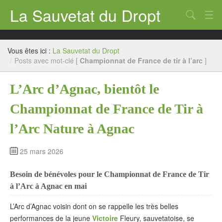
La Sauvetat du Dropt
Chercher
Accueil
Vous êtes ici :
La Sauvetat du Dropt
Mairie
/
Posts avec mot-clé [
Championnat de France de tir à l’arc
]
Le village
L’Arc d’Agnac, bientôt le
Annuaire Pro
Championnat de France de Tir à
Écoles
l’Arc Nature à Agnac
Archives
25 mars 2026
Agenda 2026
Besoin de bénévoles pour le Championnat de France de Tir
Contact
à l’Arc à Agnac en mai
L’Arc d’Agnac voisin dont on se rappelle les très belles
performances de la jeune
Victoire
Fleury, sauvetatoise, se