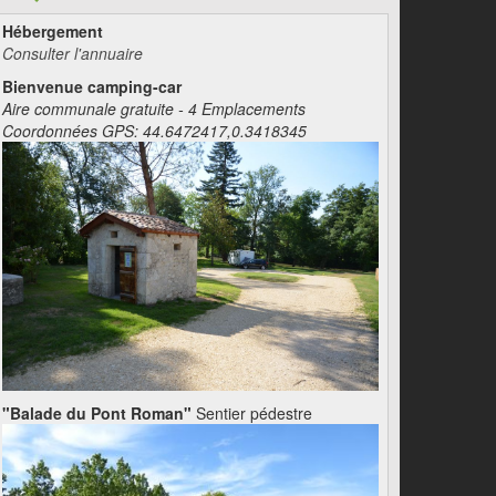
Hébergement
Consulter l'annuaire
Bienvenue camping-car
Aire communale gratuite - 4 Emplacements
Coordonnées GPS: 44.6472417,0.3418345
"Balade du Pont Roman"
Sentier pédestre