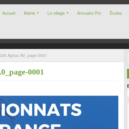
Accueil
Mairie
Le village
Annuaire Pro
Écoles
nne (47)
 2026 Agnac A0_page-0001
A0_page-0001