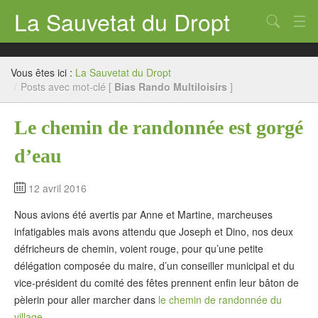
La Sauvetat du Dropt
Chercher
Accueil
Vous êtes ici :
La Sauvetat du Dropt
Mairie
/
Posts avec mot-clé [
Bias Rando Multiloisirs
]
Le village
Le chemin de randonnée est gorgé
Annuaire Pro
d’eau
Écoles
12 avril 2016
Archives
Nous avions été avertis par Anne et Martine, marcheuses
Agenda 2026
infatigables mais avons attendu que Joseph et Dino, nos deux
défricheurs de chemin, voient rouge, pour qu’une petite
Contact
délégation composée du maire, d’un conseiller municipal et du
vice-président du comité des fêtes prennent enfin leur bâton de
pèlerin pour aller marcher dans
le chemin de randonnée du
village
.