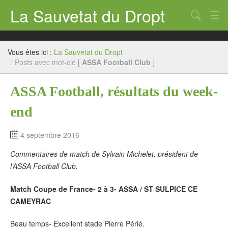
La Sauvetat du Dropt
Chercher
Accueil
Vous êtes ici :
La Sauvetat du Dropt
Mairie
/
Posts avec mot-clé [
ASSA Football Club
]
Le village
ASSA Football, résultats du week-
Annuaire Pro
end
Écoles
4 septembre 2016
Archives
Commentaires de match de Sylvain Michelet, président de
Agenda 2026
l’ASSA Football Club.
Contact
Match Coupe de France- 2 à 3- ASSA / ST SULPICE CE
CAMEYRAC
Beau temps- Excellent stade Pierre Périé.