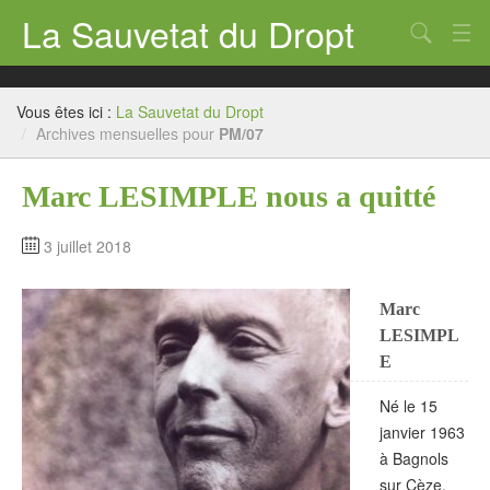
La Sauvetat du Dropt
Chercher
Accueil
Vous êtes ici :
La Sauvetat du Dropt
Mairie
/
Archives mensuelles pour
PM/07
Le village
Marc LESIMPLE nous a quitté
Annuaire Pro
3 juillet 2018
Écoles
Marc
Archives
LESIMPL
Agenda 2026
E
Contact
Né le 15
janvier 1963
à Bagnols
sur Cèze,