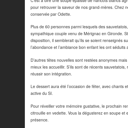
C’est à dire une soupe épaisse de haricots blancs agr
pour retrouver la saveur de nos grand-mères. Chez n
conservée par Odette.
Plus de 60 personnes parmi lesquels des sauvetatois, 
sympathique couple venu de Mérignac en Gironde. Sta
disposition, il semblerait qu’ils se soient renseignés 
l’abondance et l’ambiance bon enfant les ont séduits a
D’autres têtes nouvelles sont restées anonymes mais 
mieux les accueillir. S’ils sont de récents sauvetatois,
réussir son intégration.
Le dessert aura été l’occasion de fêter, avec chants e
active du SI.
Pour réveiller votre mémoire gustative, le prochain r
citrouille en vedette. Vous la dégusterez en soupe et 
présence.