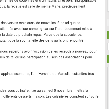
émentée de couennes et d’un hachis ail et persil indispensable
ous, la recette est celle de mémé Marie, précieusement
des voisins mais aussi de nouvelles têtes tel que ce
tionnés avec leur camping-car sur l’aire récemment mise à
sur la date du prochain repas. Parce que la succulence,
utant que la spontanéité des gens qu’ils ont rencontré.
C
nous espérons avoir l’occasion de les recevoir à nouveau pour
 rien de tel qu’une participation au sein des associations pour
t applaudissements, l’anniversaire de Marcelle, cuisinière très
endez-vous culinaire, fixé au samedi 5 novembre, mettra la
en différents desserts maison. Les cuisinières comptent sur votre