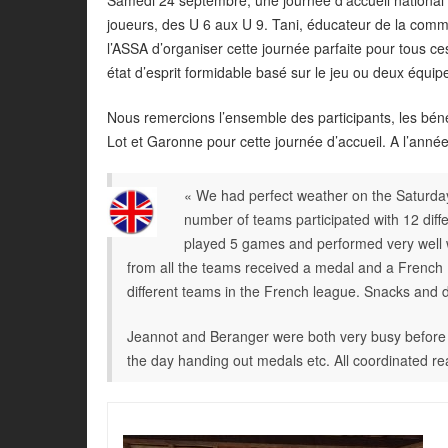
Samedi 24 septembre, une journée d’accueil national 
joueurs, des U 6 aux U 9. Tani, éducateur de la comm
l’ASSA d’organiser cette journée parfaite pour tous c
état d’esprit formidable basé sur le jeu ou deux équipe
Nous remercions l’ensemble des participants, les bénév
Lot et Garonne pour cette journée d’accueil. A l’anné
« We had perfect weather on the Saturday
number of teams participated with 12 diff
played 5 games and performed very well w
from all the teams received a medal and a French 
different teams in the French league. Snacks and d
Jeannot and Beranger were both very busy before 
the day handing out medals etc. All coordinated rea