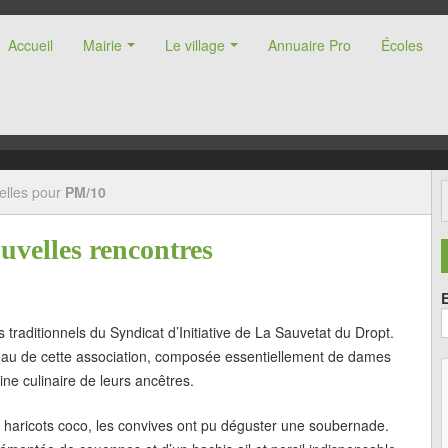
Accueil
Mairie
Le village
Annuaire Pro
Écoles
nne (47)
elles pour
PM/10
velles rencontres
 traditionnels du Syndicat d’Initiative de La Sauvetat du Dropt.
ureau de cette association, composée essentiellement de dames
ine culinaire de leurs ancêtres.
s haricots coco, les convives ont pu déguster une soubernade.