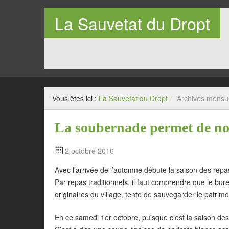
La Sauvetat du Dropt
Entre Pays de Lauzun et Pays de Duras en Lot-et-Garo
Vous êtes ici :
La Sauvetat du Dropt
/
Archives mensu
La soubernade permet de nou
2 octobre 2016
Avec l’arrivée de l’automne débute la saison des repas
Par repas traditionnels, il faut comprendre que le b
originaires du village, tente de sauvegarder le patrimo
En ce samedi 1er octobre, puisque c’est la saison de