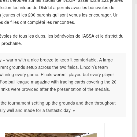
s’est déroulée sur les stades de l’ASSA rassemblant 222 jeunes
ission technique du District a permis avec les bénévoles de
es jeunes et les 200 parents qui sont venus les encourager. Un
s de filles ont complété les rencontres.
oles de tous les clubs, les bénévoles de l’ASSA et le district du
e prochaine.
 – warm with a nice breeze to keep it comfortable. A large
erent grounds setup across the two fields. Lincoln’s team
inning every game. Finals weren’t played but every player
Football league magazine with trading cards covering the 20
rinks were provided after the presentation of the medals.
the tournament setting up the grounds and then throughout
lly well and made for a fantastic day. »