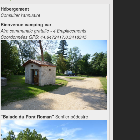
Hébergement
Consulter l'annuaire
Bienvenue camping-car
Aire communale gratuite - 4 Emplacements
Coordonnées GPS: 44.6472417,0.3418345
"Balade du Pont Roman"
Sentier pédestre