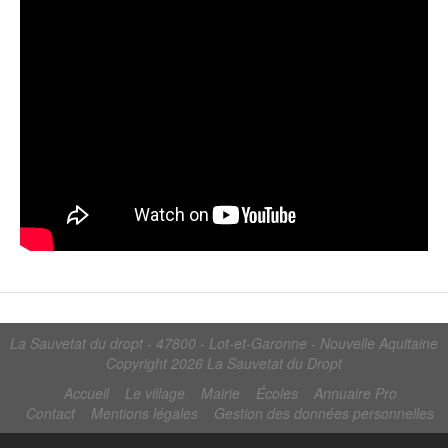
La Sauvetat du dropt - 47800 - Lot-et-Garonne - Nouvelle Aquitaine
Copyright 2026
La Sauvetat du Dropt
Accueil
Le village
Mairie
Écoles
Annuaire Pro
Contact
Mentions légales
Gestion des données personnelles