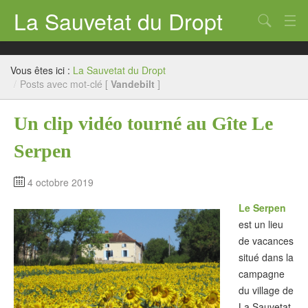
La Sauvetat du Dropt
Chercher
Accueil
Vous êtes ici :
La Sauvetat du Dropt
Mairie
/
Posts avec mot-clé [
Vandebilt
]
Le village
Un clip vidéo tourné au Gîte Le
Annuaire Pro
Serpen
Écoles
4 octobre 2019
Archives
Le Serpen
Agenda 2026
est un lieu
de vacances
Contact
situé dans la
campagne
du village de
La Sauvetat