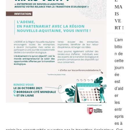
MA
IS
VE
RT !
L’am
bitio
n de
cette
journ
ée
est
d’aid
er
les
entr
epris
es à