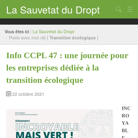
La Sauvetat du Dropt
Chercher
Accueil
Vous êtes ici :
La Sauvetat du Dropt
Mairie
/
Posts avec mot-clé [
Transition écologique
]
Le village
Info CCPL 47 : une journée pour
Annuaire Pro
les entreprises dédiée à la
Écoles
transition écologique
Archives
22 octobre 2021
Agenda 2026
INC
Contact
RO
YA
BL
E