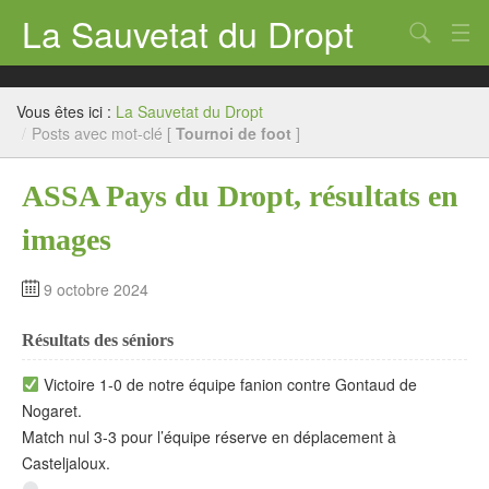
La Sauvetat du Dropt
Chercher
Accueil
Vous êtes ici :
La Sauvetat du Dropt
Mairie
/
Posts avec mot-clé [
Tournoi de foot
]
Le village
ASSA Pays du Dropt, résultats en
Annuaire Pro
images
Écoles
9 octobre 2024
Archives
Résultats des séniors
Agenda 2026
Victoire 1-0 de notre équipe fanion contre Gontaud de
Contact
Nogaret.
Match nul 3-3 pour l’équipe réserve en déplacement à
Casteljaloux.