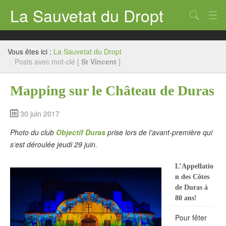
La Sauvetat du Dropt
Chercher
Accueil
Vous êtes ici :
La Sauvetat du Dropt
Mairie
/
Posts avec mot-clé [
St Vincent
]
Le village
Mapping sur le Château de Duras
Annuaire Pro
30 juin 2017
Écoles
Photo du club
Objectif Duras
prise lors de l’avant-première qui
Archives
s’est déroulée jeudi 29 juin.
Agenda 2026
L’Appellatio
n des Côtes
Contact
de Duras à
80 ans!
Pour fêter