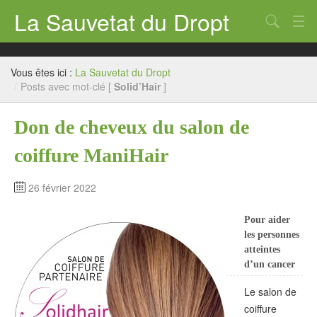
La Sauvetat du Dropt
Chercher
Accueil
Vous êtes ici :
La Sauvetat du Dropt
Mairie
/
Posts avec mot-clé [
Solid’Hair
]
Le village
Don de cheveux du salon de
Annuaire Pro
coiffure ManiHair
Écoles
26 février 2022
Archives
Pour aider
Agenda 2026
les personnes
atteintes
Contact
d’un cancer
Le salon de
coiffure