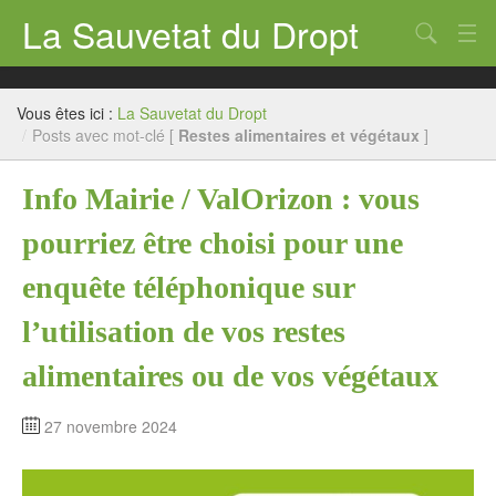
La Sauvetat du Dropt
Chercher
Accueil
Vous êtes ici :
La Sauvetat du Dropt
Mairie
/
Posts avec mot-clé [
Restes alimentaires et végétaux
]
Le village
Info Mairie / ValOrizon : vous
Annuaire Pro
pourriez être choisi pour une
Écoles
enquête téléphonique sur
Archives
l’utilisation de vos restes
Agenda 2026
alimentaires ou de vos végétaux
Contact
27 novembre 2024