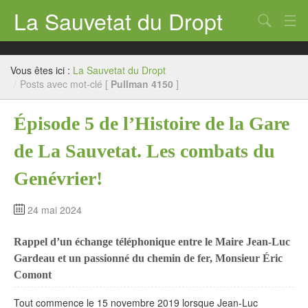
La Sauvetat du Dropt
Chercher
Accueil
Vous êtes ici :
La Sauvetat du Dropt
Mairie
/
Posts avec mot-clé [
Pullman 4150
]
Le village
Épisode 5 de l’Histoire de la Gare
Annuaire Pro
de La Sauvetat. Les combats du
Écoles
Genévrier!
Archives
24 mai 2024
Agenda 2026
Rappel d’un échange téléphonique entre le Maire Jean-Luc
Contact
Gardeau et un passionné du chemin de fer, Monsieur Éric
Comont
Tout commence le 15 novembre 2019 lorsque Jean-Luc