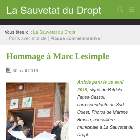
La Sauvetat du Dropt
Chercher
Accueil
Vous êtes ici :
La Sauvetat du Dropt
Mairie
/
Posts avec mot-clé [
Plaque commémorative
]
Le village
Hommage à Marc Lesimple
Annuaire Pro
30 avril 2019
Écoles
Article paru le 30 avril
Archives
2019
, signé de Patricia
Paties-Cassol,
Agenda 2026
correspondante du Sud-
Ouest. Photos de Martine
Contact
Brosse, conseillère
municipale à La Sauvetat du
Dropt.