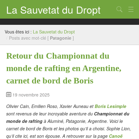
La Sauvetat du Dropt
Chercher
Accueil
Vous êtes ici :
La Sauvetat du Dropt
Mairie
/
Posts avec mot-clé [
Patagonie
]
Le village
Retour du Championnat du
Annuaire Pro
monde de rafting en Argentine,
Écoles
carnet de bord de Boris
Archives
19 novembre 2025
Agenda 2026
Olivier Cain, Emilien Roso, Xavier Auneau et
Boris Lesimple
sont revenus de leur incroyable aventure du
Championnat du
Contact
monde de rafting
à Aluminé, Patagonie, Argentine. Voici le
carnet de bord de Boris et les photos qu’il a choisi. Sophie Lion,
qu’il cite ici, est son épouse. A retrouver sur la page
Canoë