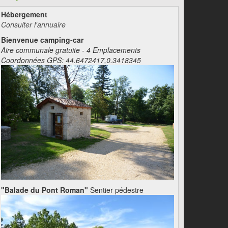
Hébergement
Consulter l'annuaire
Bienvenue camping-car
Aire communale gratuite - 4 Emplacements
Coordonnées GPS: 44.6472417,0.3418345
"Balade du Pont Roman"
Sentier pédestre