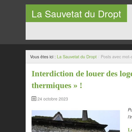
La Sauvetat du Dropt
Entre Pays de Lauzun et Pays de Duras en Lot-et-Garo
Vous êtes ici :
La Sauvetat du Dropt
/
Posts avec mot-c
Interdiction de louer des log
thermiques » !
24 octobre 2023
Pu
l’
Le