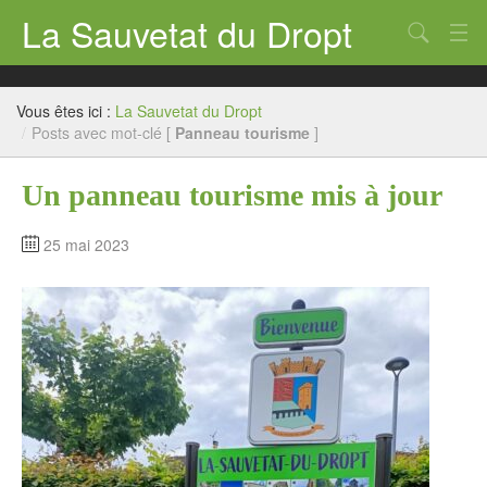
La Sauvetat du Dropt
Chercher
Accueil
Vous êtes ici :
La Sauvetat du Dropt
Mairie
/
Posts avec mot-clé [
Panneau tourisme
]
Le village
Un panneau tourisme mis à jour
Annuaire Pro
25 mai 2023
Écoles
Archives
Agenda 2026
Contact