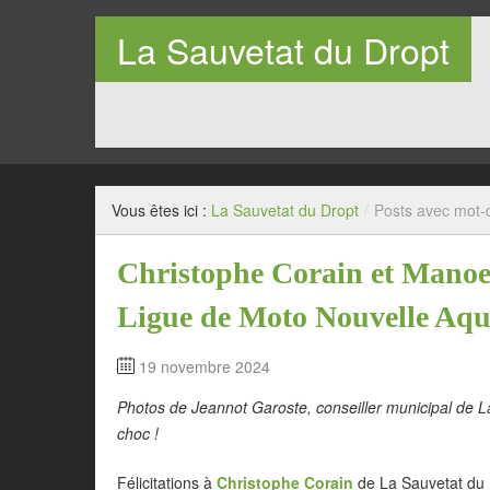
La Sauvetat du Dropt
Entre Pays de Lauzun et Pays de Duras en Lot-et-Garo
Vous êtes ici :
La Sauvetat du Dropt
/
Posts avec mot-c
Christophe Corain et Manoel
Ligue de Moto Nouvelle Aqu
19 novembre 2024
Photos de Jeannot Garoste, conseiller municipal de 
choc !
Félicitations à
Christophe Corain
de La Sauvetat du 