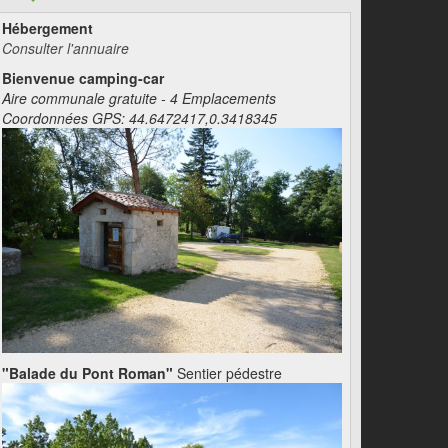
Hébergement
Consulter l'annuaire
Bienvenue camping-car
Aire communale gratuite - 4 Emplacements
Coordonnées GPS: 44.6472417,0.3418345
"Balade du Pont Roman"
Sentier pédestre