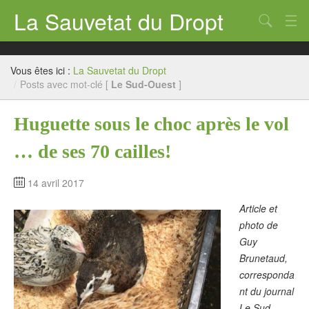
La Sauvetat du Dropt
Chercher
Accueil
Vous êtes ici :
La Sauvetat du Dropt
Mairie
/
Posts avec mot-clé [
Le Sud-Ouest
]
Le village
Huguette sous le choc après le vol
Annuaire Pro
… de ses 70 cailles!
Écoles
14 avril 2017
Archives
Article et
Agenda 2026
photo de
Guy
Contact
Brunetaud,
corresponda
nt du journal
Le Sud-