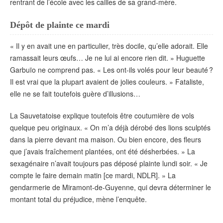
rentrant de l’école avec les cailles de sa grand-mère.
Dépôt de plainte ce mardi
« Il y en avait une en particulier, très docile, qu’elle adorait. Elle
ramassait leurs œufs… Je ne lui ai encore rien dit. » Huguette
Garbuïo ne comprend pas. « Les ont-ils volés pour leur beauté ?
Il est vrai que la plupart avaient de jolies couleurs. » Fataliste,
elle ne se fait toutefois guère d’illusions…
La Sauvetatoise explique toutefois être coutumière de vols
quelque peu originaux. « On m’a déjà dérobé des lions sculptés
dans la pierre devant ma maison. Ou bien encore, des fleurs
que j’avais fraîchement plantées, ont été désherbées. » La
sexagénaire n’avait toujours pas déposé plainte lundi soir. « Je
compte le faire demain matin [ce mardi, NDLR]. » La
gendarmerie de Miramont-de-Guyenne, qui devra déterminer le
montant total du préjudice, mène l’enquête.