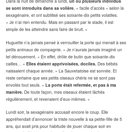
Dans la nuit de dimanche à lundi,
un ou plusieurs individus
se sont introduits dans sa volière
, « facile d’accès » selon la
sexagénaire, et ont subtilisé ses soixante-dix petits volatiles.
« Je n’ai rien entendu. Mais en passant par le stade, il est
simple de les atteindre sans faire de bruit. »
Huguette n’a jamais pensé à verrouiller la porte qui menait à ses
petits animaux de compagnie. « Je n’aurais jamais imaginé un
tel dénouement. » En effet, drôle de butin que soixante-dix
cailles… «
Elles étaient apprivoisées, dociles.
Des bébés
naissaient chaque année. » La Sauvetatoise est sonnée. Et
reste certaine que ses petits oiseaux chéris ne se sont pas
envolés tout seuls. «
La porte était refermée, et pas à ma
manière.
De toute façon, mes oiseaux étaient lâchés
régulièrement, et revenaient d’eux-mêmes. »
Lundi soir, la sexagénaire accusait encore le coup. Elle
appréhendait d’annoncer la triste nouvelle à sa petite-fille de 5
ans, qui avait pris pour habitude de jouer chaque soir en