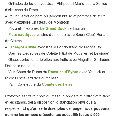
– Grillades de bœuf avec Jean-Philippe et Marie-Laure Serres
d’Allemans du Dropt
– Poulet, jarret de porc ou jambon braisé et pommes de terre
avec Alexandre Chasteau de Monteton
– Pizza et frites avec
Le Grand Duck
de Lauzun
–
Plats exotiques
cuisine du monde avec Boury Cissé-Renard
de Clairac
–
Escargot Atilvia
avec Khalid Bendouzane de Mongauzy
– Gaufres Liégeoises de Colette Pitiot de Moustier (et Belgique)
– Glace, sorbet et tartelettes aux fruits avec Magali et Guillaume
Delesalle de Lauzun
– Vins Côtes de Duras du
Domaine d’Eybro
avec Yannick et
Michel Esclavard de Soumensac
– Pain, Café et thé du
Comité des Fêtes
Protocole sanitaire
: port du masque obligatoire entre votre table
et les stands, gel à disposition, distanciation physique à
respecter.
Et qu’on se le dise, plus de jauge, nous pouvons,
comme les années précédentes accueillir jusqu’à 999