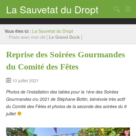
La Sauvetat du Dropt
Chercher
Accueil
Vous êtes ici :
La Sauvetat du Dropt
Mairie
/
Posts avec mot-clé [
Le Grand Duck
]
Le village
Reprise des Soirées Gourmandes
Annuaire Pro
du Comité des Fêtes
Écoles
10 juillet 2021
Archives
Photos de l’installation des tables pour la 1ère des Soirées
Agenda 2026
Gourmandes cru 2021 de Stéphane Bottin, bénévole très actif
du Comité des Fêtes et photos de la seconde des soirées du 9
Contact
juillet