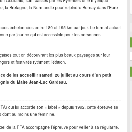
es en Occitanie, sont passés par les Pyrénées et le mythique
ire, la Bretagne, la Normandie pour rejoindre Bernay dans l’Eure
apes échelonnées entre 180 et 195 km par jour. Le format actuel
ne par jour ce qui est accessible pour les personnes
C
rançaises tout en découvrant les plus beaux paysages sur leur
rs et festivités rythment l’édition.
e de les accueillir samedi 26 juillet au cours d’un petit
pagnie du Maire Jean-Luc Gardeau.
FA) qui lui accorde son « label » depuis 1992, cette épreuve se
s dont au moins une féminine.
iel de la FFA accompagne l’épreuve pour veiller à sa régularité.