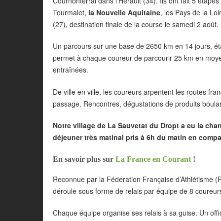
Cournonterral dans l’Hérault (34). Ils ont fait 5 étap
Tourmalet,
la Nouvelle Aquitaine
, les Pays de la Lo
(27), destination finale de la course le samedi 2 août.
Un parcours sur une base de 2650 km en 14 jours, ét
permet à chaque coureur de parcourir 25 km en moyen
entraînées.
De ville en ville, les coureurs arpentent les routes f
passage. Rencontres, dégustations de produits boulange
Notre village de La Sauvetat du Dropt a eu la chanc
déjeuner très matinal pris à 6h du matin en com
En savoir plus sur
La France en Courant
!
Reconnue par la Fédération Française d’Athlétisme (F
déroule sous forme de relais par équipe de 8 coureur
Chaque équipe organise ses relais à sa guise. Un offic