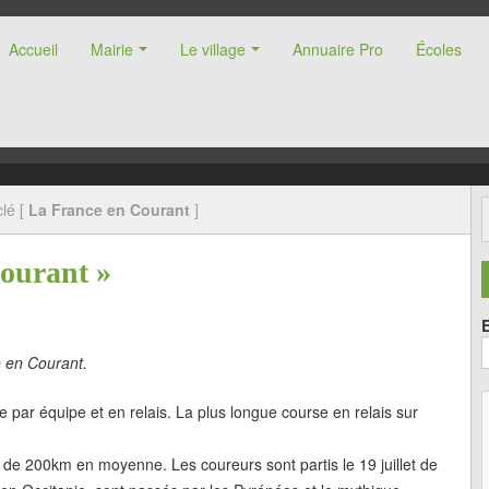
Accueil
Mairie
Le village
Annuaire Pro
Écoles
nne (47)
lé [
La France en Courant
]
Courant »
 en Courant.
ce par équipe et en relais. La plus longue course en relais sur
s de 200km en moyenne. Les coureurs sont partis le 19 juillet de