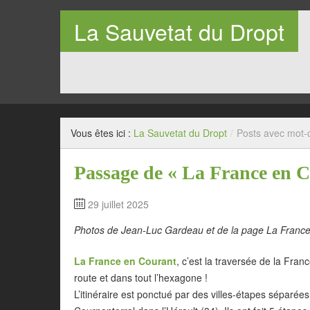
La Sauvetat du Dropt
Entre Pays de Lauzun et Pays de Duras en Lot-et-Garo
Vous êtes ici :
La Sauvetat du Dropt
/
Posts avec mot-c
Passage de « La France en 
29 juillet 2025
Photos de Jean-Luc Gardeau et de la page La France
La France en Courant
, c’est la traversée de la Fran
route et dans tout l’hexagone !
L’itinéraire est ponctué par des villes-étapes séparée