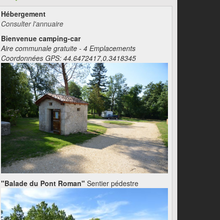
Hébergement
Consulter l'annuaire
Bienvenue camping-car
Aire communale gratuite - 4 Emplacements
Coordonnées GPS: 44.6472417,0.3418345
"Balade du Pont Roman"
Sentier pédestre