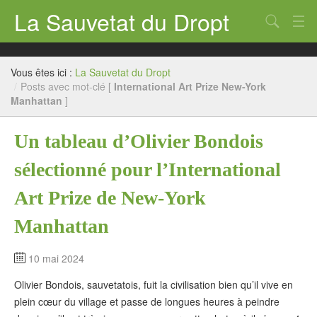
La Sauvetat du Dropt
Chercher
Accueil
Vous êtes ici :
La Sauvetat du Dropt
Mairie
/
Posts avec mot-clé [
International Art Prize New-York
Manhattan
]
Le village
Un tableau d’Olivier Bondois
Annuaire Pro
sélectionné pour l’International
Écoles
Art Prize de New-York
Archives
Manhattan
Agenda 2026
10 mai 2024
Contact
Olivier Bondois, sauvetatois, fuit la civilisation bien qu’il vive en
plein cœur du village et passe de longues heures à peindre