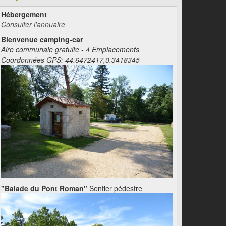
Hébergement
Consulter l'annuaire
Bienvenue camping-car
Aire communale gratuite - 4 Emplacements
Coordonnées GPS: 44.6472417,0.3418345
"Balade du Pont Roman"
Sentier pédestre