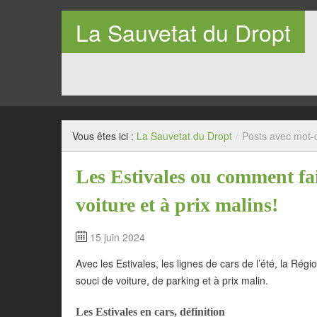
La Sauvetat du Dropt
Entre Pays de Lauzun et Pays de Duras en Lot-et-Garo
Vous êtes ici :
La Sauvetat du Dropt
/
Posts avec mot-c
Les Estivales ou comment fai
voiture et à prix malins!
15 juin 2024
Avec les Estivales, les lignes de cars de l’été, la Régi
souci de voiture, de parking et à prix malin.
Les Estivales en cars, définition