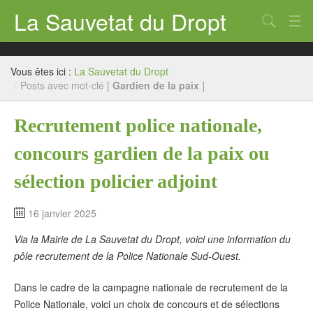
La Sauvetat du Dropt
Chercher
Accueil
Vous êtes ici :
La Sauvetat du Dropt
Mairie
/
Posts avec mot-clé [
Gardien de la paix
]
Le village
Recrutement police nationale,
Annuaire Pro
concours gardien de la paix ou
Écoles
sélection policier adjoint
Archives
16 janvier 2025
Agenda 2026
Via la Mairie de La Sauvetat du Dropt, voici une information du
pôle recrutement de la Police Nationale Sud-Ouest.
Contact
Dans le cadre de la campagne nationale de recrutement de la
Police Nationale, voici un choix de concours et de sélections