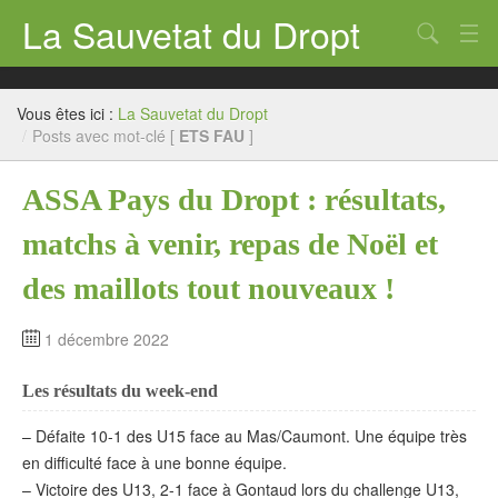
La Sauvetat du Dropt
Chercher
Accueil
Vous êtes ici :
La Sauvetat du Dropt
Mairie
/
Posts avec mot-clé [
ETS FAU
]
Le village
ASSA Pays du Dropt : résultats,
Annuaire Pro
matchs à venir, repas de Noël et
Écoles
des maillots tout nouveaux !
Archives
1 décembre 2022
Agenda 2026
Les résultats du week-end
Contact
– Défaite 10-1 des U15 face au Mas/Caumont. Une équipe très
en difficulté face à une bonne équipe.
– Victoire des U13, 2-1 face à Gontaud lors du challenge U13,