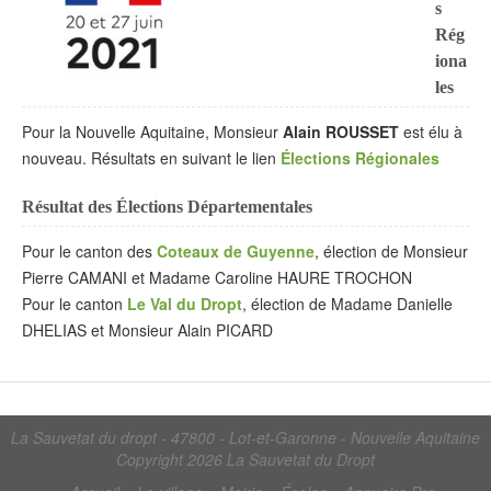
s
Rég
iona
les
Pour la Nouvelle Aquitaine, Monsieur
Alain ROUSSET
est élu à
nouveau. Résultats en suivant le lien
Élections Régionales
Résultat des Élections Départementales
Pour le canton des
Coteaux de Guyenne
, élection de Monsieur
Pierre CAMANI et Madame Caroline HAURE TROCHON
Pour le canton
Le Val du Dropt
, élection de Madame Danielle
DHELIAS et Monsieur Alain PICARD
La Sauvetat du dropt - 47800 - Lot-et-Garonne - Nouvelle Aquitaine
Copyright 2026
La Sauvetat du Dropt