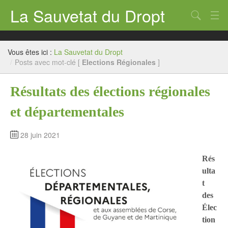
La Sauvetat du Dropt
Chercher
Accueil
Vous êtes ici :
La Sauvetat du Dropt
Mairie
/
Posts avec mot-clé [
Elections Régionales
]
Le village
Résultats des élections régionales
Annuaire Pro
et départementales
Écoles
28 juin 2021
Archives
Rés
Agenda 2026
ulta
t
Contact
des
Élec
tion