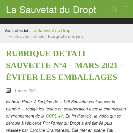
La Sauvetat du Dropt
Chercher
Accueil
Vous êtes ici :
La Sauvetat du Dropt
Mairie
/
Posts avec mot-clé [
Ecogeste citoyen
]
Le village
RUBRIQUE DE TATI
Annuaire Pro
SAUVETTE N°4 – MARS 2021 –
Écoles
ÉVITER LES EMBALLAGES
Archives
11 mars 2021
Agenda 2026
Isabelle René, à l’origine de « Tati Sauvette veut sauver la
planète », rédige les textes en collaboration avec la commission
Contact
environnement de la
CCPL 47
. En fin d’article, la vidéo qui se
déroule à l’épicerie P’tit Panier du Dropt a été filmée puis
réalisée par Caroline Grannereau. Elle met en scène Tati