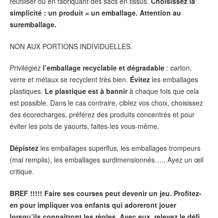
réutiliser ou en fabriquant des sacs en tissus.
Choisissez
la
simplicité : un produit = un emballage. Attention au
suremballage.
NON AUX PORTIONS INDIVIDUELLES.
Privilégiez
l’emballage recyclable et
dégradable
: carton,
verre et métaux se recyclent très bien.
Évitez
les emballages
plastiques.
Le plastique est à bannir
à chaque fois que cela
est possible. Dans le cas contraire, ciblez vos choix, choisissez
des écorecharges, préférez des produits concentrés et pour
éviter les pots de yaourts, faites-les vous-même.
Dépistez
les emballages superflus, les emballages trompeurs
(mal remplis), les emballages surdimensionnés….. Ayez un œil
critique.
BREF !!!!! Faire ses courses peut devenir un jeu. Profitez-
en pour impliquer vos enfants qui adoreront jouer
lorsqu’ils connaîtront les règles. Avec eux, relevez le défi