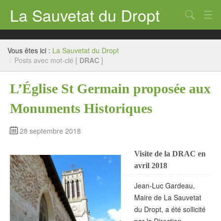
La Sauvetat du Dropt
Chercher
Accueil
Vous êtes ici :
La Sauvetat du Dropt
Mairie
/
Posts avec mot-clé [
DRAC
]
Le village
L’Église St Germain proposée aux
Annuaire Pro
Monuments Historiques
Écoles
28 septembre 2018
Archives
Visite de la DRAC en
Agenda 2026
avril 2018
Contact
Jean-Luc Gardeau,
Maire de La Sauvetat
du Dropt, a été sollicité