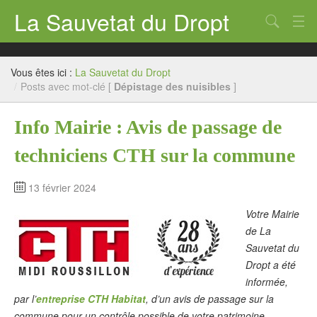
La Sauvetat du Dropt
Chercher
Accueil
Vous êtes ici :
La Sauvetat du Dropt
Mairie
/
Posts avec mot-clé [
Dépistage des nuisibles
]
Le village
Info Mairie : Avis de passage de
Annuaire Pro
techniciens CTH sur la commune
Écoles
13 février 2024
Archives
Votre Mairie
Agenda 2026
de La
Sauvetat du
Contact
Dropt a été
informée,
par l’
entreprise CTH Habitat
, d’un avis de passage sur la
commune pour un contrôle possible de votre patrimoine.