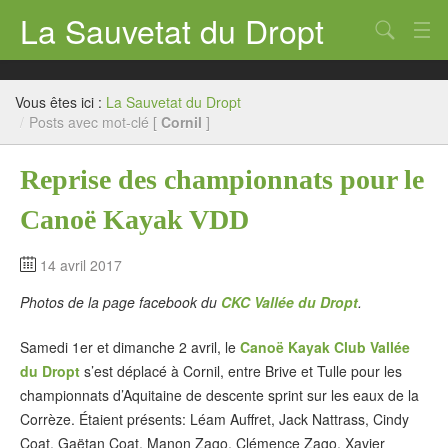
La Sauvetat du Dropt
Chercher
Accueil
Vous êtes ici :
La Sauvetat du Dropt
Mairie
/
Posts avec mot-clé [
Cornil
]
Le village
Reprise des championnats pour le
Annuaire Pro
Canoë Kayak VDD
Écoles
14 avril 2017
Archives
Photos de la page facebook du
CKC Vallée du Dropt
.
Agenda 2026
Samedi 1er et dimanche 2 avril, le
Canoë Kayak Club Vallée
Contact
du Dropt
s’est déplacé à Cornil, entre Brive et Tulle pour les
championnats d’Aquitaine de descente sprint sur les eaux de la
Corrèze. Étaient présents: Léam Auffret, Jack Nattrass, Cindy
Coat, Gaëtan Coat, Manon Zago, Clémence Zago, Xavier