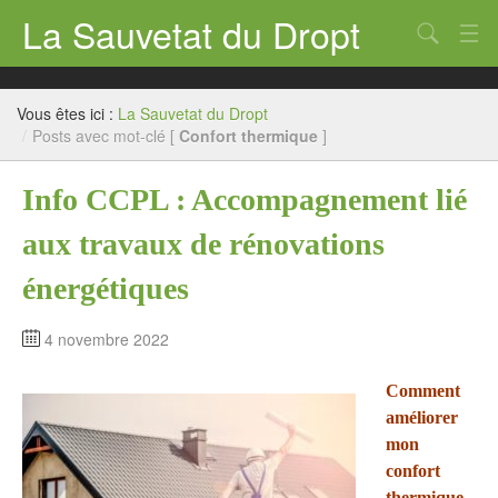
La Sauvetat du Dropt
Chercher
Accueil
Vous êtes ici :
La Sauvetat du Dropt
Mairie
/
Posts avec mot-clé [
Confort thermique
]
Le village
Info CCPL : Accompagnement lié
Annuaire Pro
aux travaux de rénovations
Écoles
énergétiques
Archives
4 novembre 2022
Agenda 2026
Comment
Contact
améliorer
mon
confort
thermique