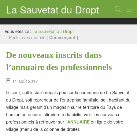
La Sauvetat du Dropt
Chercher
Accueil
Vous êtes ici :
La Sauvetat du Dropt
Mairie
/
Posts avec mot-clé [
Commerçant
]
Le village
De nouveaux inscrits dans
Annuaire Pro
l’annuaire des professionnels
Écoles
11 août 2017
Archives
Ils sont, soit installé depuis peu sur la commune de La Sauvetat
Agenda 2026
du Dropt, soit repreneur de l’entreprise familiale, soit habitant du
village mais gérant d’un magasin sur le territoire du Pays de
Contact
Lauzun ou encore infirmière à domicile, voici les nouveaux
professionnels à retrouver sur l’
ANNUAIRE
en ligne de votre
village (menu de la colonne de droite).