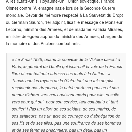
Alliés (États-Unis, Royaume-Uni, Union soviétique, France,
Chine) contre l’Allemagne nazie lors de la Seconde Guerre
mondiale. Devoir de mémoire respecté à La Sauvetat du Dropt
où Germain Sauron, 1er adjoint, lisait le message de Monsieur
Lecornu, ministre des Armées, et de madame Patricia Miralles,
ministre déléguée auprès du ministre des Armées, chargée de
la mémoire et des Anciens combattants.
« Le 8 mai 1945, quand la nouvelle de la Victoire parvint à
Paris, le général de Gaulle qui incarnait la voix de la France
libre et combattante adressa ces mots à la Nation : «
Tandis que les rayons de la Gloire font une fois de plus
resplendir nos drapeaux, la patrie porte sa pensée et son
amour d’abord vers ceux qui sont morts pour elle, ensuite
vers ceux qui ont, pour son service, tant combattu et tant
souffert ! Pas un effort de ses soldats, de ses marins, de
ses aviateurs, pas un acte de courage ou d’abnégation de
ses fils et de ses filles, pas une souffrance de ses hommes
et de ses femmes prisonniers, pas un deuil, pas un