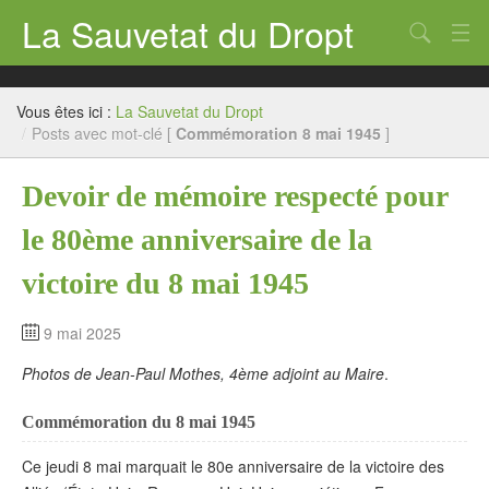
La Sauvetat du Dropt
Chercher
Accueil
Vous êtes ici :
La Sauvetat du Dropt
Mairie
/
Posts avec mot-clé [
Commémoration 8 mai 1945
]
Le village
Devoir de mémoire respecté pour
Annuaire Pro
le 80ème anniversaire de la
Écoles
victoire du 8 mai 1945
Archives
9 mai 2025
Agenda 2026
Photos de Jean-Paul Mothes, 4ème adjoint au Maire
.
Contact
Commémoration du 8 mai 1945
Ce jeudi 8 mai marquait le 80e anniversaire de la victoire des