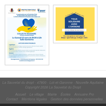
La Sauvetat du dropt - 47800 - Lot-et-Garonne - Nouvelle Aquitaine
Copyright 2026
La Sauvetat du Dropt
Accueil
Le village
Mairie
Écoles
Annuaire Pro
Contact
Mentions légales
Gestion des données personnelles