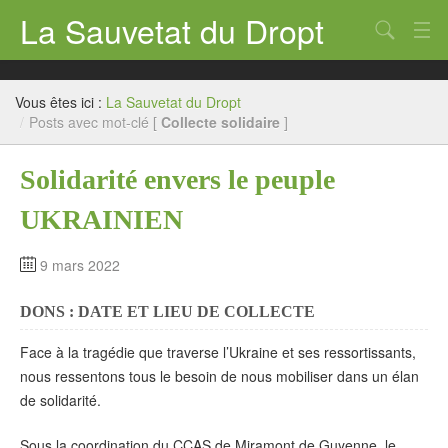
La Sauvetat du Dropt
Chercher
Accueil
Vous êtes ici :
La Sauvetat du Dropt
Mairie
/
Posts avec mot-clé [
Collecte solidaire
]
Le village
Solidarité envers le peuple
Annuaire Pro
UKRAINIEN
Écoles
9 mars 2022
Archives
DONS : DATE ET LIEU DE COLLECTE
Agenda 2026
Face à la tragédie que traverse l’Ukraine et ses ressortissants,
Contact
nous ressentons tous le besoin de nous mobiliser dans un élan
de solidarité.
Sous la coordination du CCAS de Miramont de Guyenne, le