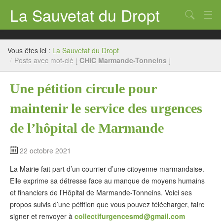
La Sauvetat du Dropt
Chercher
Accueil
Vous êtes ici :
La Sauvetat du Dropt
Mairie
/
Posts avec mot-clé [
CHIC Marmande-Tonneins
]
Le village
Une pétition circule pour
Annuaire Pro
maintenir le service des urgences
Écoles
de l’hôpital de Marmande
Archives
22 octobre 2021
Agenda 2026
La Mairie fait part d’un courrier d’une citoyenne marmandaise.
Elle exprime sa détresse face au manque de moyens humains
Contact
et financiers de l’Hôpital de Marmande-Tonneins. Voici ses
propos suivis d’une pétition que vous pouvez télécharger, faire
signer et renvoyer à
collectifurgencesmd@gmail.com