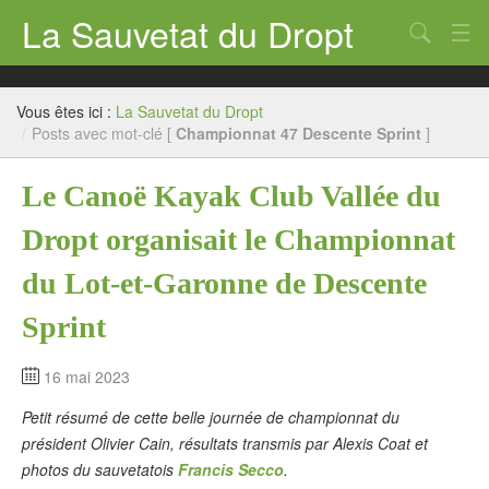
La Sauvetat du Dropt
Chercher
Accueil
Vous êtes ici :
La Sauvetat du Dropt
Mairie
/
Posts avec mot-clé [
Championnat 47 Descente Sprint
]
Le village
Le Canoë Kayak Club Vallée du
Annuaire Pro
Dropt organisait le Championnat
Écoles
du Lot-et-Garonne de Descente
Archives
Sprint
Agenda 2026
16 mai 2023
Contact
Petit résumé de cette belle journée de championnat du
président Olivier Cain, résultats transmis par Alexis Coat et
photos du sauvetatois
Francis Secco
.