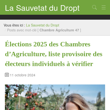
La Sauvetat du Dropt
Chercher
Accueil
Vous êtes ici :
La Sauvetat du Dropt
Mairie
/
Posts avec mot-clé [
Chambre Agriculture 47
]
Le village
Élections 2025 des Chambres
Annuaire Pro
d’Agriculture, liste provisoire des
Écoles
électeurs individuels à vérifier
Archives
11 octobre 2024
Agenda 2026
Contact