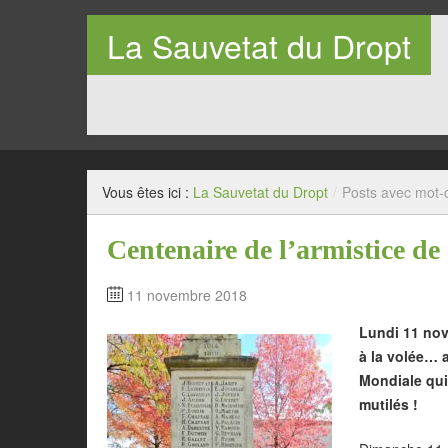
La Sauvetat du Dropt
Entre Pays de Lauzun et Pays de Duras en Lot-et-Garo
Vous êtes ici :
La Sauvetat du Dropt
/
Posts avec mot-c
Centenaire de l’armistice de
11 novembre 2018
Lundi 11 nov
à la volée… a
Mondiale qui 
mutilés !