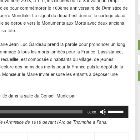
ovembre 2018, à 11h, les cloches de La Sauvetat du Dropt
volée pour commémorer le 100ème anniversaire de l’Armistice de
uerre Mondiale. Le signal du départ est donné, le cortège placé
rie se déroule vers le Monuments aux Morts avec deux anciens
 sa tête.
aire Jean-Luc Gardeau prend la parole pour prononcer un long
ommage à tous les morts tombés pour la France. L’assistance,
C
recueillie, est composée d’habitants du village, de jeunes
a lecture des noms des morts pour la France puis le dépôt de la
. Monsieur le Maire invite ensuite les enfants à déposer une
tié dans la salle du Conseil Municipal.
Utilisez
00:00
les
flèches
de l’Armistice de 1918 devant l’Arc de Triomphe à Paris.
haut/bas
pour
augmenter