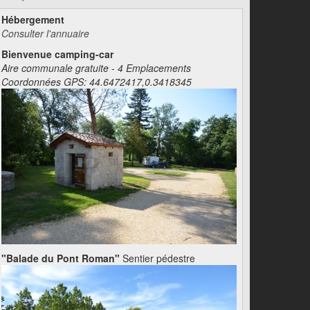
Hébergement
Consulter l'annuaire
Bienvenue camping-car
Aire communale gratuite - 4 Emplacements
Coordonnées GPS: 44.6472417,0.3418345
"Balade du Pont Roman"
Sentier pédestre