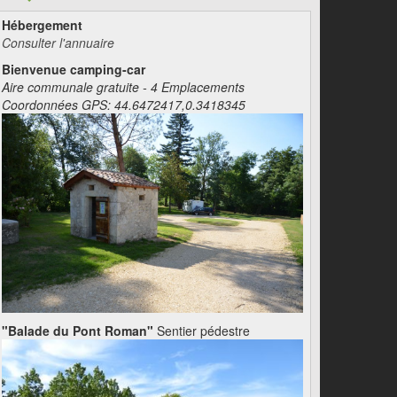
Hébergement
Consulter l'annuaire
Bienvenue camping-car
Aire communale gratuite - 4 Emplacements
Coordonnées GPS: 44.6472417,0.3418345
"Balade du Pont Roman"
Sentier pédestre