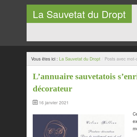
La Sauvetat du Dropt
Entre Pays de Lauzun et Pays de Duras en Lot-et-Garo
Vous êtes ici :
La Sauvetat du Dropt
/
Posts avec mot-c
L’annuaire sauvetatois s’enri
décorateur
16 janvier 2021
Cé
ex
mu