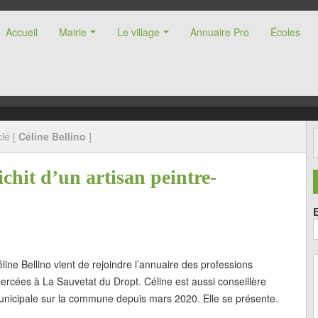
Accueil
Mairie
Le village
Annuaire Pro
Écoles
nne (47)
lé [
Céline Bellino
]
chit d’un artisan peintre-
line Bellino vient de rejoindre l’annuaire des professions
ercées à La Sauvetat du Dropt. Céline est aussi conseillère
nicipale sur la commune depuis mars 2020. Elle se présente.