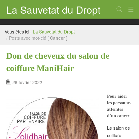
La Sauvetat du Dropt
Chercher
Accueil
Vous êtes ici :
La Sauvetat du Dropt
Mairie
/
Posts avec mot-clé [
Cancer
]
Le village
Don de cheveux du salon de
Annuaire Pro
coiffure ManiHair
Écoles
26 février 2022
Archives
Pour aider
Agenda 2026
les personnes
atteintes
Contact
d’un cancer
Le salon de
coiffure