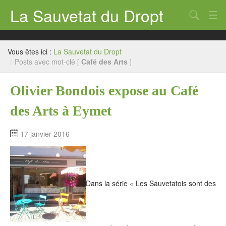
La Sauvetat du Dropt
Chercher
Accueil
Vous êtes ici :
La Sauvetat du Dropt
Mairie
/
Posts avec mot-clé [
Café des Arts
]
Le village
Olivier Bondois expose au Café
Annuaire Pro
des Arts à Eymet
Écoles
17 janvier 2016
Archives
Agenda 2026
Dans la série « Les Sauvetatois sont des
Contact