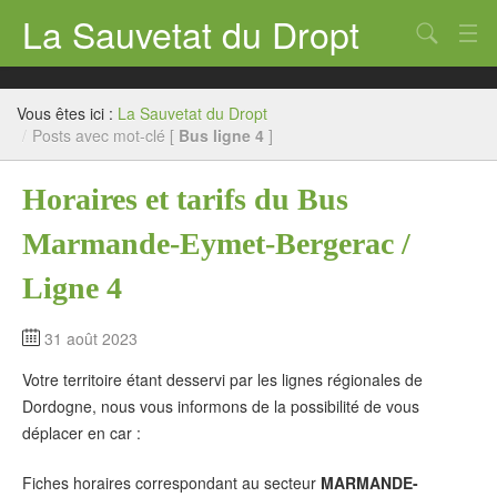
La Sauvetat du Dropt
Chercher
Accueil
Vous êtes ici :
La Sauvetat du Dropt
Mairie
/
Posts avec mot-clé [
Bus ligne 4
]
Le village
Horaires et tarifs du Bus
Annuaire Pro
Marmande-Eymet-Bergerac /
Écoles
Ligne 4
Archives
31 août 2023
Agenda 2026
Votre territoire étant desservi par les lignes régionales de
Dordogne, nous vous informons de la possibilité de vous
Contact
déplacer en car :
Fiches horaires correspondant au secteur
MARMANDE-