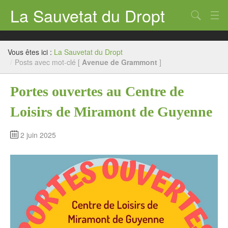
La Sauvetat du Dropt
Chercher
Accueil
Vous êtes ici :
La Sauvetat du Dropt
Mairie
/
Posts avec mot-clé [
Avenue de Grammont
]
Le village
Portes ouvertes au Centre de
Annuaire Pro
Loisirs de Miramont de Guyenne
Écoles
2 juin 2025
Archives
Agenda 2026
Contact