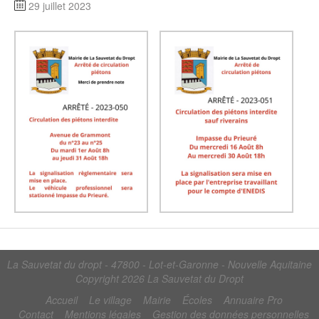
29 juillet 2023
La Sauvetat du dropt - 47800 - Lot-et-Garonne - Nouvelle Aquitaine
Copyright 2026
La Sauvetat du Dropt
Accueil
Le village
Mairie
Écoles
Annuaire Pro
Contact
Mentions légales
Gestion des données personnelles