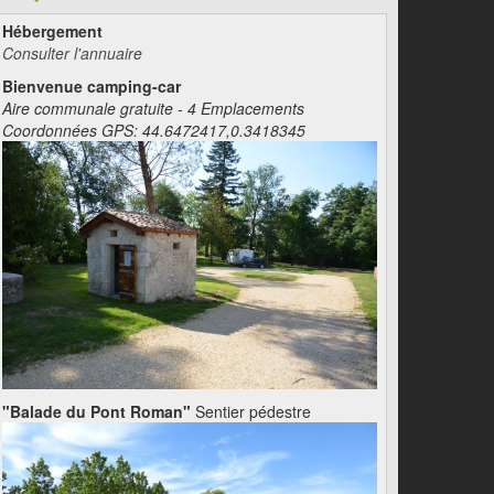
Hébergement
Consulter l'annuaire
Bienvenue camping-car
Aire communale gratuite - 4 Emplacements
Coordonnées GPS: 44.6472417,0.3418345
"Balade du Pont Roman"
Sentier pédestre