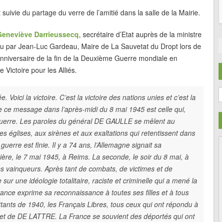
uivie du partage du verre de l’amitié dans la salle de la Mairie.
Geneviève Darrieussecq
, secrétaire d’Etat auprès de la ministre
lu par Jean-Luc Gardeau, Maire de La Sauvetat du Dropt lors de
nniversaire de la fin de la Deuxième Guerre mondiale en
 Victoire pour les Alliés.
C
 Voici la victoire. C’est la victoire des nations unies et c’est la
te ce message dans l’après-midi du 8 mai 1945 est celle qui,
 guerre. Les paroles du général DE GAULLE se mêlent au
 églises, aux sirènes et aux exaltations qui retentissent dans
 guerre est finie. Il y a 74 ans, l’Allemagne signait sa
ière, le 7 mai 1945, à Reims. La seconde, le soir du 8 mai, à
 des vainqueurs. Après tant de combats, de victimes et de
 sur une idéologie totalitaire, raciste et criminelle qui a mené la
rance exprime sa reconnaissance à toutes ses filles et à tous
attants de 1940, les Français Libres, tous ceux qui ont répondu à
et de DE LATTRE. La France se souvient des déportés qui ont