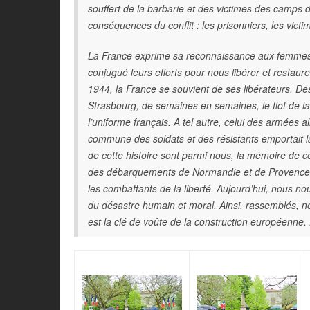
souffert de la barbarie et des victimes des camps d
conséquences du conflit : les prisonniers, les victim
La France exprime sa reconnaissance aux femmes 
conjugué leurs efforts pour nous libérer et restau
1944, la France se souvient de ses libérateurs. Des
Strasbourg, de semaines en semaines, le flot de la lib
l’uniforme français. A tel autre, celui des armées all
commune des soldats et des résistants emportait la
de cette histoire sont parmi nous, la mémoire d
des débarquements de Normandie et de Provence, de
les combattants de la liberté. Aujourd’hui, nous n
du désastre humain et moral. Ainsi, rassemblés, nou
est la clé de voûte de la construction européenne. 