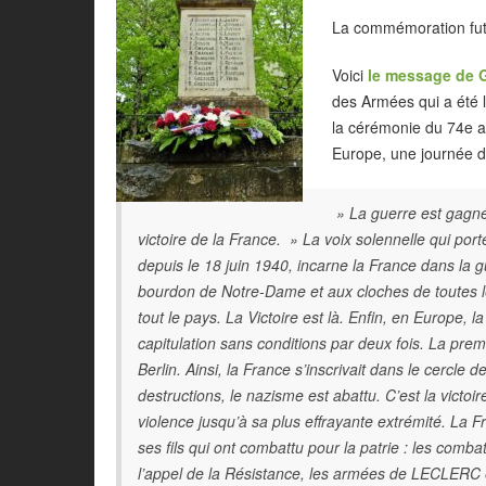
La commémoration fut s
Voici
le message de 
des Armées qui a été 
la cérémonie du 74e a
Europe, une journée de
» La guerre est gagnée.
victoire de la France. » La voix solennelle qui por
depuis le 18 juin 1940, incarne la France dans la
bourdon de Notre-Dame et aux cloches de toutes les
tout le pays. La Victoire est là. Enfin, en Europe, la
capitulation sans conditions par deux fois. La prem
Berlin. Ainsi, la France s’inscrivait dans le cercle
destructions, le nazisme est abattu. C’est la victoire
violence jusqu’à sa plus effrayante extrémité. La F
ses fils qui ont combattu pour la patrie : les comb
l’appel de la Résistance, les armées de LECLERC 