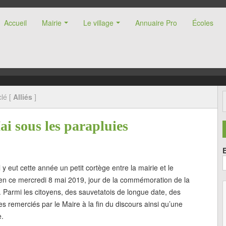
Accueil
Mairie
Le village
Annuaire Pro
Écoles
nne (47)
lé [
Alliés
]
 sous les parapluies
il y eut cette année un petit cortège entre la mairie et le
n ce mercredi 8 mai 2019, jour de la commémoration de la
. Parmi les citoyens, des sauvetatois de longue date, des
es remerciés par le Maire à la fin du discours ainsi qu’une
e.