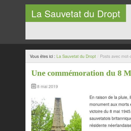
La Sauvetat du Dropt
Entre Pays de Lauzun et Pays de Duras en Lot-et-Garo
Vous êtes ici :
La Sauvetat du Dropt
/
Posts avec mot-c
Une commémoration du 8 Mai
8 mai 2019
En raison de la pluie, 
monument aux morts e
victoire du 8 mai 1945
sauvetatois britanniqu
résidente néerlandais