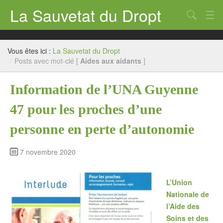
La Sauvetat du Dropt
Chercher
Accueil
Vous êtes ici :
La Sauvetat du Dropt
Mairie
/
Posts avec mot-clé [
Aides aux aidants
]
Le village
Information de l’UNA Guyenne
Annuaire Pro
47 pour les proches d’une
Écoles
personne en perte d’autonomie
Archives
7 novembre 2020
Agenda 2026
L’Union
Contact
Nationale de
l’Aide des
Soins et des