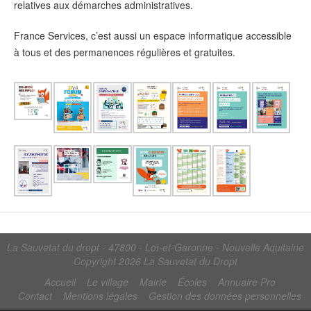
relatives aux démarches administratives.
France Services, c’est aussi un espace informatique accessible
à tous et des permanences régulières et gratuites.
La Sauvetat du dropt - 47800 - Lot-et-Garonne - Nouvelle Aquitaine
Copyright 2026
La Sauvetat du Dropt
Accueil
Le village
Mairie
Écoles
Annuaire Pro
Contact
Mentions légales
Gestion des données personnelles