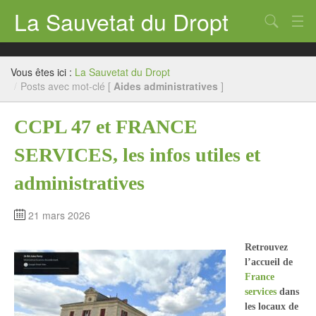
La Sauvetat du Dropt
Chercher
Accueil
Vous êtes ici :
La Sauvetat du Dropt
Mairie
/
Posts avec mot-clé [
Aides administratives
]
Le village
CCPL 47 et FRANCE
Annuaire Pro
SERVICES, les infos utiles et
Écoles
administratives
Archives
21 mars 2026
Agenda 2026
Retrouvez
Contact
l’accueil de
France
services
dans
les locaux de