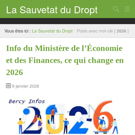
La Sauvetat du Dropt
Chercher
Accueil
Vous êtes ici :
La Sauvetat du Dropt
/
Posts avec mot-clé [
2026
]
Mairie
Info du Ministère de l’Économie
Le village
et des Finances, ce qui change en
Annuaire Pro
2026
Écoles
Archives
9 janvier 2026
Agenda 2026
Contact