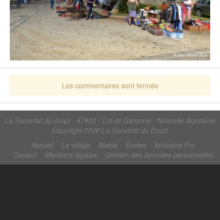
Les commentaires sont fermés
La Sauvetat du dropt - 47800 - Lot-et-Garonne - Nouvelle Aquitaine
Copyright 2026
La Sauvetat du Dropt
Accueil
Le village
Mairie
Écoles
Annuaire Pro
Contact
Mentions légales
Gestion des données personnelles